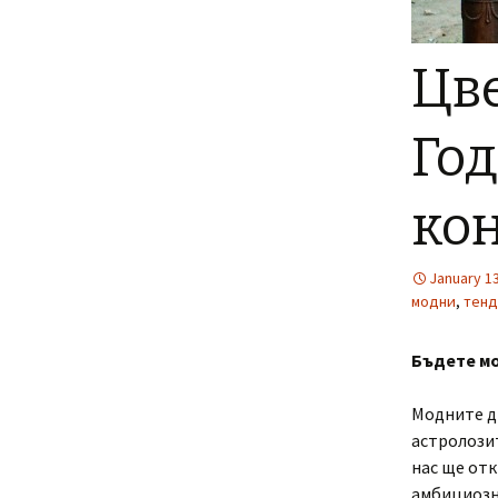
Цве
Год
ко
January 13
модни
,
тен
Бъдете мо
Модните ди
астролозит
нас ще отк
амбициозни