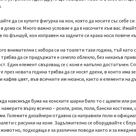
.
айте да си купите фигурка на кон, която да носите със себе си
в дома си. Много важно условие е да я насочите към вас. Имай
е по фъншуй, кон изправен на задните си крака носи повече к
го внимателни с избора си на тоалети тази година, тъй като 
 трябва да се придържате е семпло облекло, без никакъв прив
т. Един елемент свързващ се с коня е напълно достатъчен. С
 през новата година трябва да се носят дрехи, в които има зе
ли кафяв цвят, във всичките им нюанси, както и елементи на д
жда навсякъде бума на конските шарки било то с щампи или ри
 намерите върху всичко – рокли, ризи, поли, бански костюми, 
ми. Големите дизайнери отдавна са направили поли и официа
алети с рисунки на коне. Задължително се оборудвайте с блуз
животно, подходяща е за различни поводи както и за ежедне