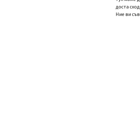
доста сход
Ние ви съв