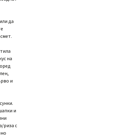
 или да
те
ъсмет.
стила
кус на
поред
лен,
ърво и
сунки.
шапки и
лни
а/риза с
вно