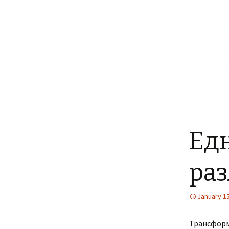
Едн
ра
January 15
Трансформ