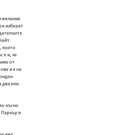
и желания
 си изберат
юдателните
 Кейт
, които
 е и, че
симо от
ове и е на
Лондон
а два или
по-късно
 Паркър и
ли има