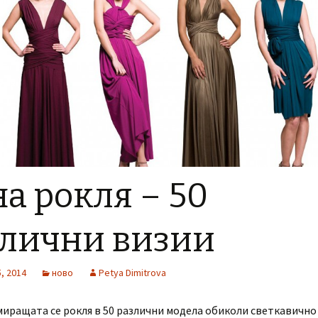
а рокля – 50
злични визии
, 2014
ново
Petya Dimitrova
иращата се рокля в 50 различни модела обиколи светкавично