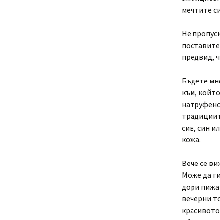
мечтите си
Не пропуск
поставите 
предвид, ч
Бъдете мно
към, който
натруфенос
традициите
сив, син и
кожа.
Вече се ви
Може да ги
дори пижа
вечерни то
красивото 