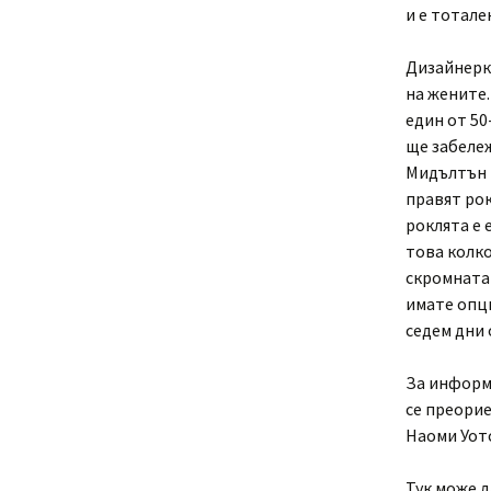
и е тотале
Дизайнерк
на жените.
един от 50
ще забележ
Мидълтън и
правят рок
роклята е 
това колко
скромната 
имате опци
седем дни 
За информ
се преорие
Наоми Уотс
Тук може д