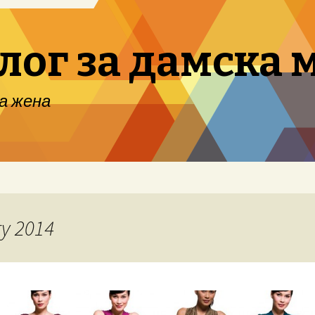
блог за дамска 
а жена
ry 2014