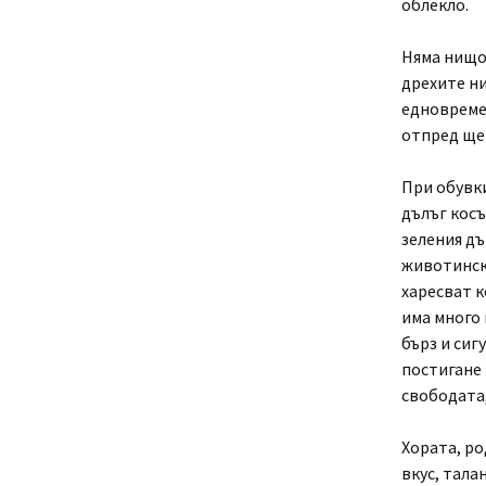
облекло.
Няма нищо 
дрехите ни
едновремен
отпред ще
При обувки
дълъг косъ
зеления дъ
животински
харесват к
има много 
бърз и сиг
постигане 
свободата,
Хората, ро
вкус, тала