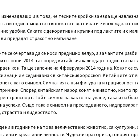
изненадващо и в това, че тесните кройки за езда ще навлезн
 тази година. модата в конската езда винаги е изглеждала сти
но удобна. Саката с декоративни кръпки под лактите и с мал
 ви придадат страхотно излъчване.
те се очертава да се носи предимно велур, а за чантите разбир
м от пони. 2014-та според китайския календар е годината на с
рвен кон. Тя ще започне на 4 февруари 2014 година. Конят се с
 знаци и е седмия знак в китайския хороскоп. Китайците от 
онете като символ. Симпатията към фигурата и грациозността
причини. Според китайският народ конят е животно, което пр
урен транспорт. Той е символ на както пътуване, така и на бър
на успехи. Също така е символ на преследването, надпреварат
 страстта и лидерството.
дени в годините на това величествено животно, са културни, 
нтливи и креативни личности. Чудесни оратори са, говорят пр