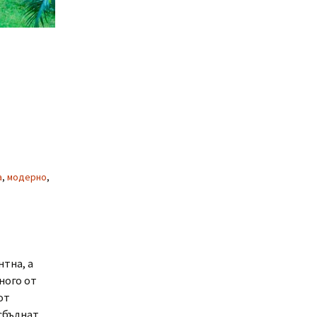
а
,
модерно
,
нтна, а
ного от
от
 сбъднат