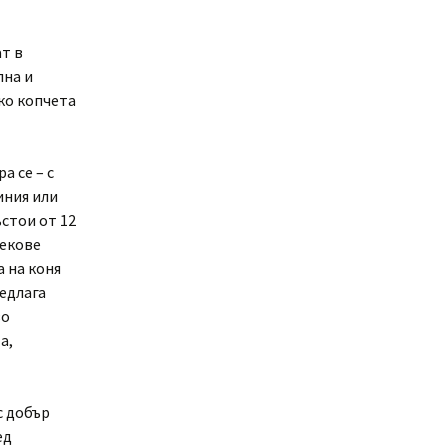
ат в
лна и
ко копчета
а се – с
иния или
ъстои от 12
векове
 на коня
едлага
зо
а,
с добър
ед