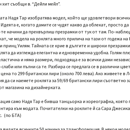
н хит съобщи в. “Дейли мейл”.
ата Надя Тар изобратява модел, който ще удовлетвори всичк
 Идеята е, когато дамите се чудят какво да облекат, просто да
-те начини да прехвърлиш презрамки от тук от там. По-набл
ат, че модела на роклята много прилича на тази от годежа на
 принц Уилям. Тайната се крие в дългите и широки презрамки
лята да изглежда елегантна и едновременна удобна. Голям плюс
еластична и няма размери, подходяща е за всички дами незави
 слаби или пълни са те. Разбира се предлага се в различни цвет
цена то 299 британски лири (около 700 лева). Ако живеете в 
я да си наемете роклята за 59/69 британски лири съответно з
от магазина на дизайнерката.
ация само Надя Тар е бивша танцьорка и хореографка, която 
нтира към модата. Почитателки на роклите й са Сара Джесика
. (по БТА)
а видите всичките 50 начина за трансформация. В някои моде