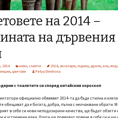
товете на 2014 –
ината на дървения
н
, 2014
ново
,
съвети
2014
,
аксеоари
,
година
,
дрехи
,
кон
,
мод
денции
,
цветове
Petya Dimitrova
дерни с тоалетите си според китайския хороскоп
ктатори официално обявявят 2014-та да бъде стилна и елега
е обещават да е богата, добра, пълна с неочаквани обрати. М
рият в себе си нови неподозирани качества, ще бъдат обзети 
 и устремени идеи. Други ще повярват повече в себе си и ще