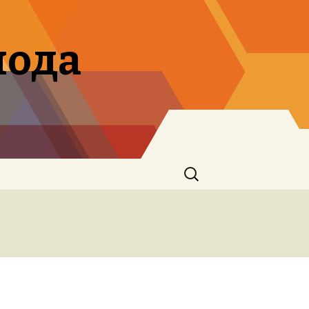
мода
Search
for: