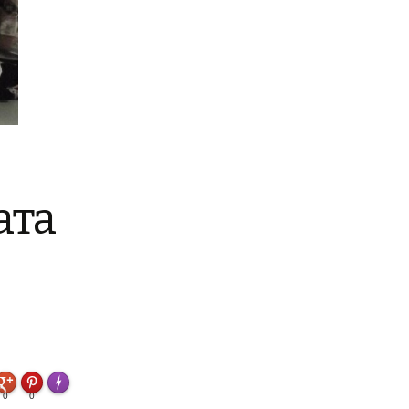
ата
FLARE
Made with
0
0
More Info