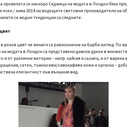
а провелата се наскоро Седмица на модата в Лондон бяха пр
 есен / зима 2014 на водещите световни производители на об
илите се модни тенденции са следните:
 цвят
в розов цвят не винаги са равнозначни на Барби изглед. По в
 на модата в Лондон са представени дамски дрехи в множест
о и от различни материи – напр. кайсия и сьомга, и от варена 
крашения, сатен, тъмносиви/сивокафяви кожи и органза – до
нствена елегантност към външния вид.