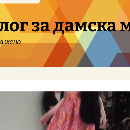
блог за дамска 
а жена