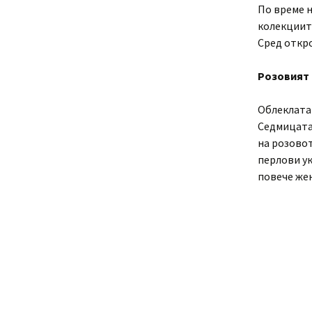
По време н
колекциите
Сред откро
Розовият
Облеклата 
Седмицата
на розовот
перлови у
повече же