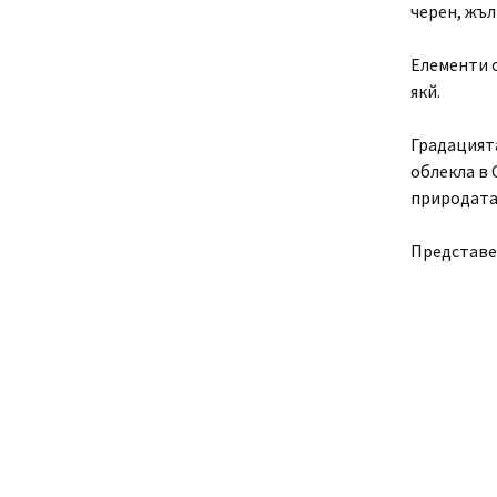
черен, жъл
Елементи 
якй.
Градацията
облекла в 
природата
Представен