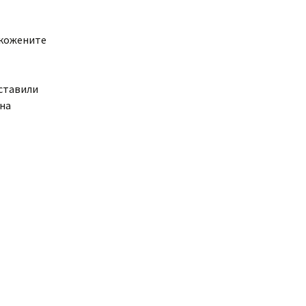
 кожените
дставили
 на