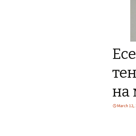
FLARE
More Info
Ес
те
на 
March 12,