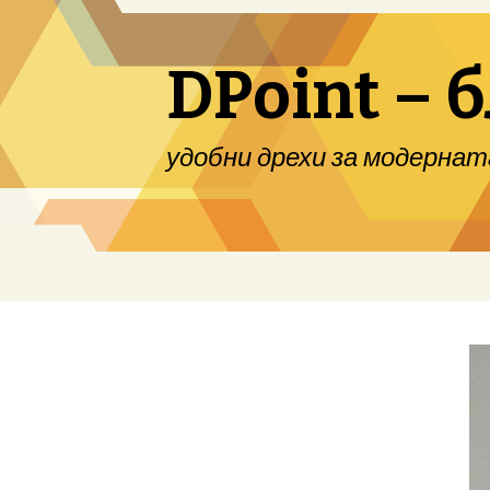
DPoint – 
удобни дрехи за модернат
Skip to content
Made with