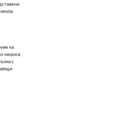
едставени
лекла.
реме на
во нюанси
вълна с
бавящи