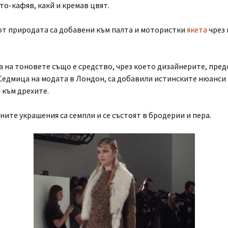
то-кафяв, какй и кремав цвят.
от природата са добавени към палта и мотористки
якета
чрез
 на тоновете също е средство, чрез което дизайнерите, пре
Седмица на модата в Лондон, са добавили истинските нюанси
 към дрехите.
ите украшения са семпли и се състоят в бродерии и пера.