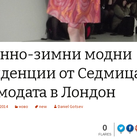
енно-зимни модни
нденции от Седмиц
модата в Лондон
 2014
ново
new
Daniel Gotsev
0
0
0
FLARES