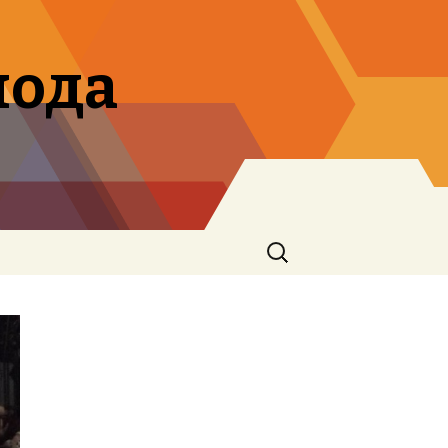
мода
Search
for: