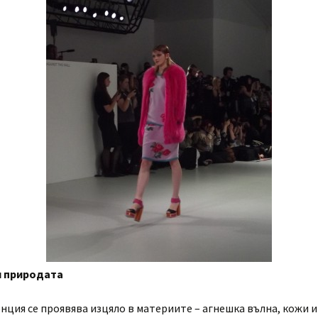
м природата
нция се проявява изцяло в материите – агнешка вълна, кожи и