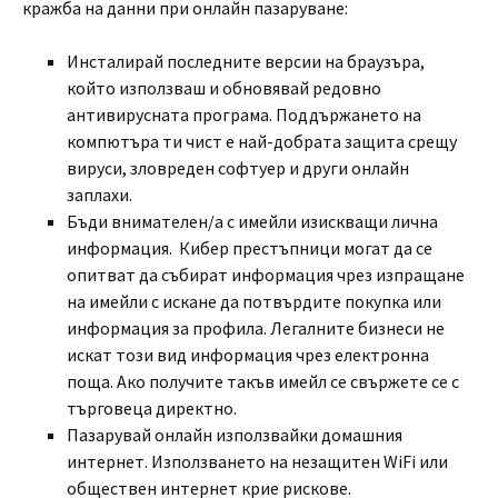
кражба на данни при онлайн пазаруване:
Инсталирай последните версии на браузъра,
който използваш и обновявай редовно
антивирусната програма. Поддържането на
компютъра ти чист е най-добрата защита срещу
вируси, зловреден софтуер и други онлайн
заплахи.
Бъди внимателен/а с имейли изискващи лична
информация.
Кибер престъпници могат да се
опитват да събират информация чрез изпращане
на имейли с искане да потвърдите покупка или
информация за профила. Легалните бизнеси не
искат този вид информация чрез електронна
поща. Ако получите такъв имейл се свържете се с
търговеца директно.
Пазарувай онлайн използвайки домашния
интернет. Използването на незащитен WiFi или
обществен интернет крие рискове.