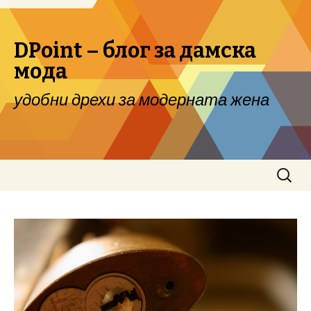
DPoint – блог за дамска
мода
удобни дрехи за модерната жена
Skip to content
Search
for: