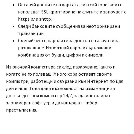
Оставяй данните на картата си в сайтове, които
използват SSL криптиране на слугите и започват с
https или shttp.
Следи банковите съобщения за неоторизирани
транзакции.
Сменяй често паролите за достъп на акаунти за
разплащане. Използвай пароли съдържащи
комбинация от букви, цифри и символи.
Изключвай компютъра си след пазаруване, както и
когато не го ползваш. Много хора оставят своите
компютри, работещи и свързани към Интернет по цял
ден и нощ. Това дава възможност на измамници за
достъп до твоя компютър 24/7, за да инсталират
злонамерен софтуер и да извършат кибер
престъпления.