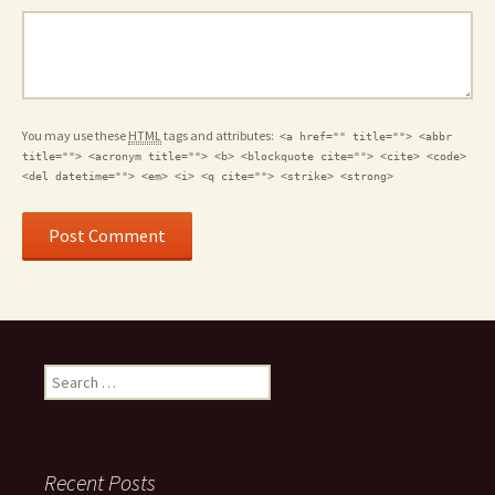
You may use these
HTML
tags and attributes:
<a href="" title=""> <abbr
title=""> <acronym title=""> <b> <blockquote cite=""> <cite> <code>
<del datetime=""> <em> <i> <q cite=""> <strike> <strong>
Search for:
Recent Posts