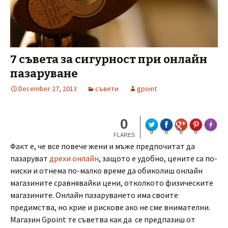
7 съвета за сигурност при онлайн
пазаруване
December 27, 2013
съвети
gpoint
0
Made wi
0
0
0
0
FLARES
Факт е, че все повече жени и мъже предпочитат да
пазаруват
дрехи онлайн
, защото е удобно, цените са по-
ниски и отнема по-малко време да обиколиш онлайн
магазините сравнявайки цени, отколкото физическите
магазините. Онлайн пазаруването има своите
предимства, но крие и рискове ако не сме внимателни.
Магазин Gpoint те съветва как да се предпазиш от