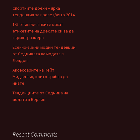
Спортните дрехи – ярка
тенденция за пролет/лято 2014
1/5 от англичанките махат
етикетите на дрехите си за да
скрият размера
Есенно-зимни модни тенденции
от Седмицата на модата в
Лондон
Аксесоарите на Кейт
Мидълтън, които трябва да
имате
Тенденциите от Седмица на
модата в Берлин
Recent Comments