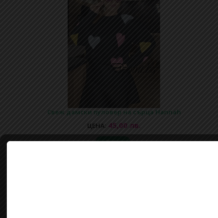
Свеж дамски пуловер на сърца Hannah
45,00 лв.
ЦЕНА:
Купи