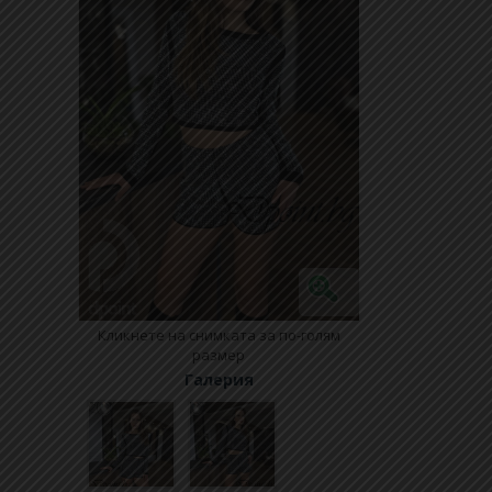
Кликнете на снимката за по-голям
размер
Галерия