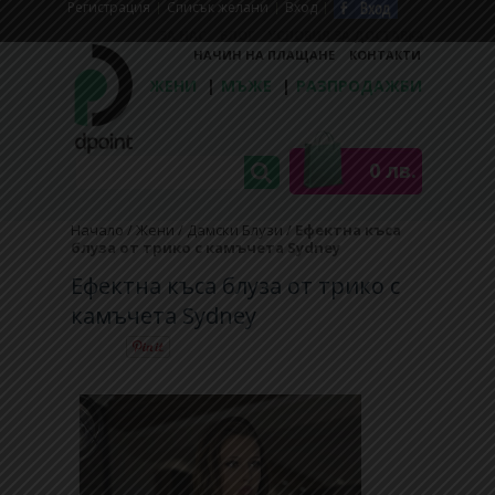
Регистрaция
Списък желани
Вход
ЗА НАС
БЛОГ
УСЛОВИЯ ЗА ДОСТАВКА
НАЧИН НА ПЛАЩАНЕ
КОНТАКТИ
ЖЕНИ
|
МЪЖЕ
|
РАЗПРОДАЖБИ
0 лв.
Начало
/
Жени
/
Дамски Блузи
/
Ефектна къса
блуза от трико с камъчета Sydney
Ефектна къса блуза от трико с
камъчета Sydney