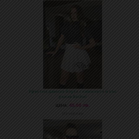
Ефектна дамска блуза с камъчета и къс
ръкав Rachel
45,00 лв.
ЦЕНА:
Изчерпан