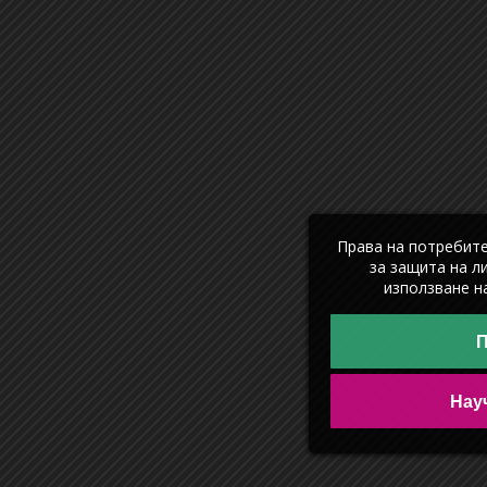
Права на потребит
за защита на л
използване на
П
Нау