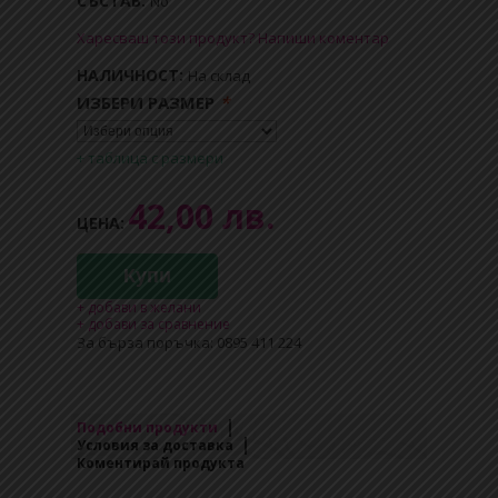
СЪСТАВ:
No
Харесваш този продукт? Напиши коментар
НАЛИЧНОСТ:
На склад
ИЗБЕРИ РАЗМЕР
*
+ таблица с размери
42,00 лв.
ЦЕНА:
Купи
+ добави в желани
+ добави за сравнение
За бърза поръчка: 0895 411 224
Подобни продукти
Условия за доставка
Коментирай продукта