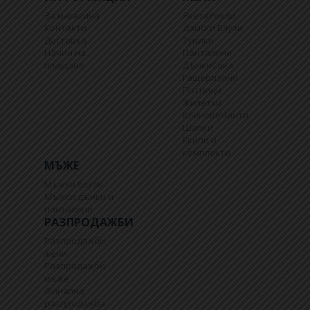
За магазина
Якета
Рокли
Контакти
Дамски Блузи
Доставка
Туники
Начин на
Панталони
плащане
Дънки
Сака
Гащеризони
Потници
Жилетки
Клинове
Чанти
Шапки
Екипи и
комплекти
МЪЖЕ
Мъжки блузи
Мъжки дънки и
панталони
РАЗПРОДАЖБИ
Разпродажби
жени
Разпродажби
мъже
Финална
разпродажба