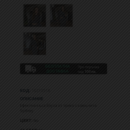
КОД:
10210518
ОПИСАНИЕ
Ефектна къса блуза от трико с камъчета
Sydney
ЦВЯТ:
No