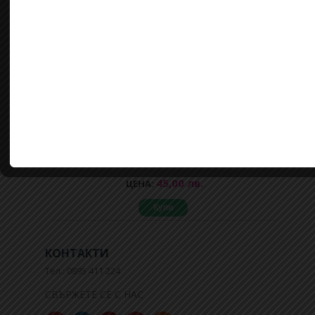
Страхотен комплект от плътен рипс - клин
и топ с к...
45,00 лв.
ЦЕНА:
Купи
КОНТАКТИ
Тел.: 0895 411 224
СВЪРЖЕТЕ СЕ С НАС