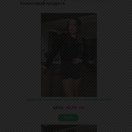
Коментирай продукта
Дамски къси панталонки с камъни Grace
48,00 лв.
ЦЕНА:
Купи