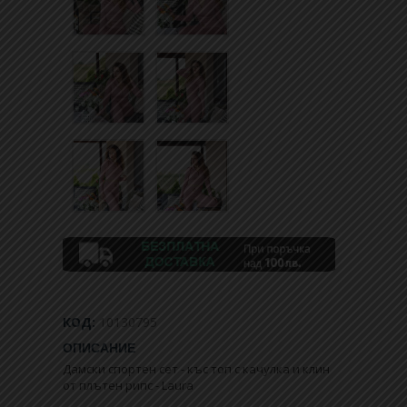
КОД:
10130795
ОПИСАНИЕ
Дамски спортен сет - къс топ с качулка и клин
от плътен рипс - Laura