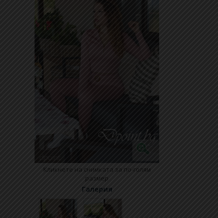
Кликнете на снимката за по-голям
размер
Галерия