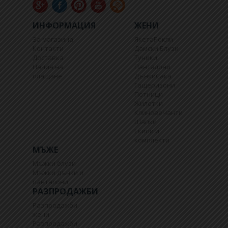
ИНФОРМАЦИЯ
ЖЕНИ
За магазина
Якета
Рокли
Контакти
Дамски Блузи
Доставка
Туники
Начин на
Панталони
плащане
Дънки
Сака
Гащеризони
Потници
Жилетки
Клинове
Чанти
Шапки
Екипи и
комплекти
МЪЖЕ
Мъжки блузи
Мъжки дънки и
панталони
РАЗПРОДАЖБИ
Разпродажби
жени
Разпродажби