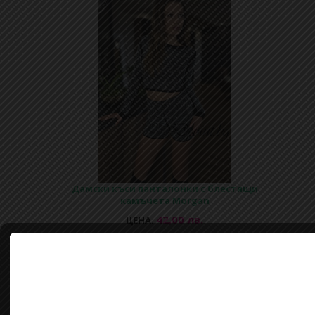
Дамски къси панталонки с блестящи
камъчета Morgan
42,00 лв.
ЦЕНА:
Купи