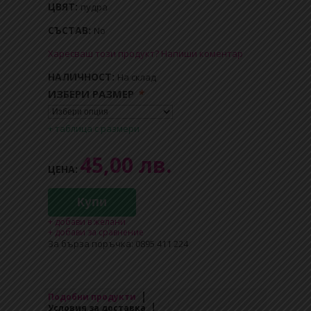
ЦВЯТ:
пудра
СЪСТАВ:
No
Харесваш този продукт? Напиши коментар
НАЛИЧНОСТ:
На склад
ИЗБЕРИ РАЗМЕР
*
+ таблица с размери
45,00 лв.
ЦЕНА:
Купи
+ добави в желани
+ добави за сравнение
За бърза поръчка: 0895 411 224
Подобни продукти
Условия за доставка