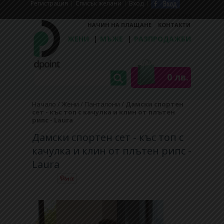
Регистрaция
Списък желани
Вход
ЗА НАС
БЛОГ
УСЛОВИЯ ЗА ДОСТАВКА
НАЧИН НА ПЛАЩАНЕ
КОНТАКТИ
ЖЕНИ
|
МЪЖЕ
|
РАЗПРОДАЖБИ
0 лв.
Начало
/
Жени
/
Панталони
/
Дамски спортен
сет - къс топ с качулка и клин от плътен
рипс - Laura
Дамски спортен сет - къс топ с
качулка и клин от плътен рипс -
Laura