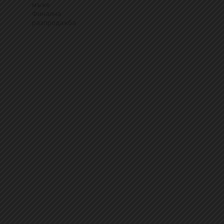
мъже
Финална
разпродажба