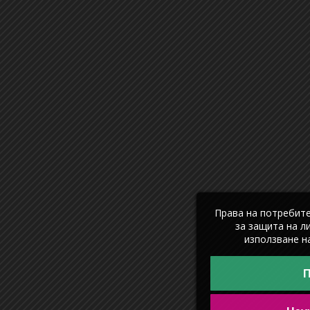
Права на потребит
за защита на л
използване на
П