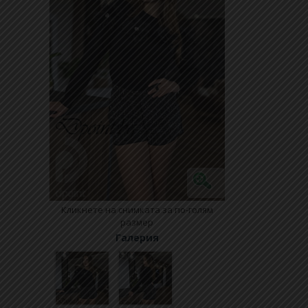
Кликнете на снимката за по-голям
размер
Галерия