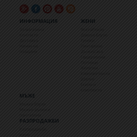
ИНФОРМАЦИЯ
ЖЕНИ
За магазина
Якета
Рокли
Контакти
Дамски Блузи
Доставка
Туники
Начин на
Панталони
плащане
Дънки
Сака
Гащеризони
Потници
Жилетки
Клинове
Чанти
Шапки
Екипи и
комплекти
МЪЖЕ
Мъжки блузи
Мъжки дънки и
панталони
РАЗПРОДАЖБИ
Разпродажби
жени