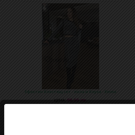
Ефектен блестящ сет - пола и блуза - Emma
98,00 лв.
ЦЕНА:
Купи