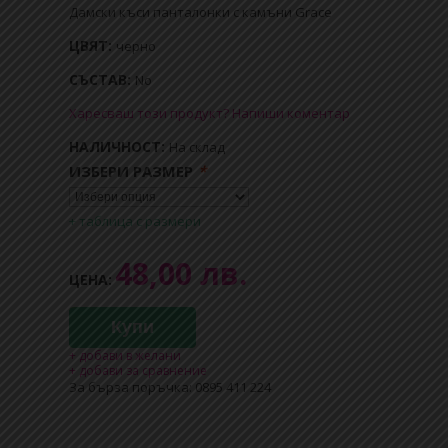
Дамски къси панталонки с камъни Grace
ЦВЯТ:
черно
СЪСТАВ:
No
Харесваш този продукт? Напиши коментар
НАЛИЧНОСТ:
На склад
ИЗБЕРИ РАЗМЕР
*
+ таблица с размери
48,00 лв.
ЦЕНА:
Купи
+ добави в желани
+ добави за сравнение
За бърза поръчка: 0895 411 224