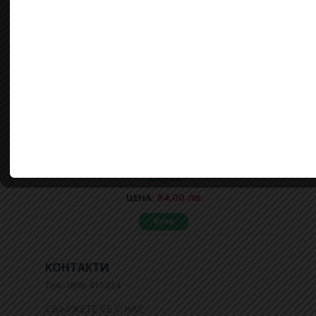
Блестящ сет от къси панталонки и блуза
Megan
84,00 лв.
ЦЕНА:
Купи
КОНТАКТИ
Тел.: 0895 411 224
СВЪРЖЕТЕ СЕ С НАС