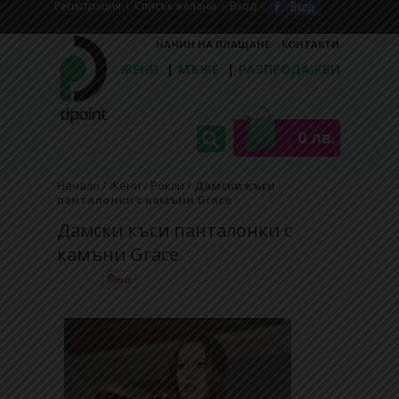
Регистрaция
Списък желани
Вход
ЗА НАС
БЛОГ
УСЛОВИЯ ЗА ДОСТАВКА
НАЧИН НА ПЛАЩАНЕ
КОНТАКТИ
ЖЕНИ
|
МЪЖЕ
|
РАЗПРОДАЖБИ
0 лв.
Начало
/
Жени
/
Рокли
/
Дамски къси
панталонки с камъни Grace
Дамски къси панталонки с
камъни Grace