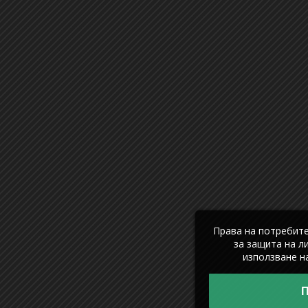
Права на потребит
за защита на л
използване на
П