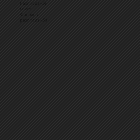
Разпродажби
мъже
Финална
разпродажба