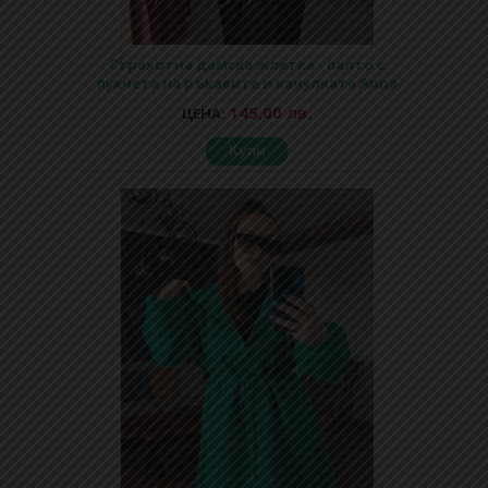
Страхотна дамска жлетка - палто с
пухчета на ръкавите и качулката Anna
145,00 лв.
ЦЕНА:
Купи