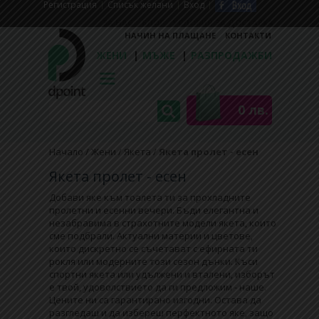
Регистрaция
Списък желани
Вход
ЗА НАС
БЛОГ
УСЛОВИЯ ЗА ДОСТАВКА
НАЧИН НА ПЛАЩАНЕ
КОНТАКТИ
ЖЕНИ
|
МЪЖЕ
|
РАЗПРОДАЖБИ
0 лв.
Начало
/
Жени
/
Якета
/
Якета пролет - есен
Якета пролет - есен
Добави яке към тоалета ти за прохладните
пролетни и есенни вечери. Бъди елегантна и
незабравима в страхотните модели якета, които
сме подбрали. Актуални материи и цветове,
които дискретно се съчетават с ефирната ти
рокля или модерните този сезон дънки. Къси
спортни якета или удължени и вталени, изборът
е твой, удоволствието да ги предложим - наше.
Цените ни са гарантирано изгодни. Остава да
разгледаш и да избереш перфектното яке, защо