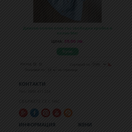
Дамски кожен елек със свободна кройка и
колан Мег
39,00 лв.
ЦЕНА:
Купи
Изглед:
Сортирай по
Показвай по
на страница
КОНТАКТИ
Тел.: 0895 411 224
СВЪРЖЕТЕ СЕ С НАС
ИНФОРМАЦИЯ
ЖЕНИ