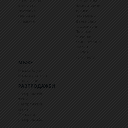
За магазина
Якета
Рокли
Контакти
Дамски Блузи
Доставка
Туники
Начин на
Панталони
плащане
Дънки
Сака
Гащеризони
Потници
Жилетки
Клинове
Чанти
Шапки
Екипи и
комплекти
МЪЖЕ
Мъжки блузи
Мъжки дънки и
панталони
РАЗПРОДАЖБИ
Разпродажби
жени
Разпродажби
мъже
Финална
разпродажба