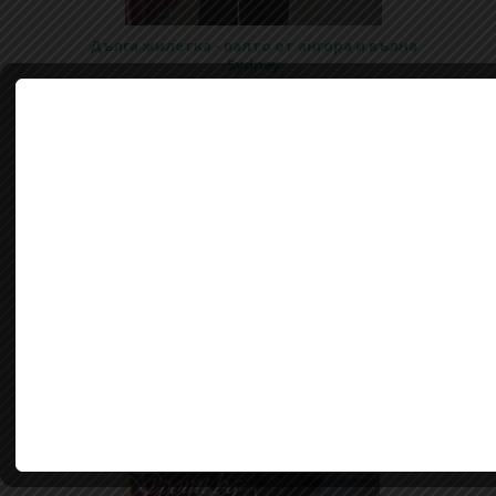
Дълга жилетка - палто от ангора и вълна
Sydney
145,00 лв.
ЦЕНА:
Купи