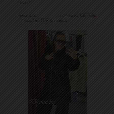
не две?
Изглед:
Сортирай по
Показвай по
на страница