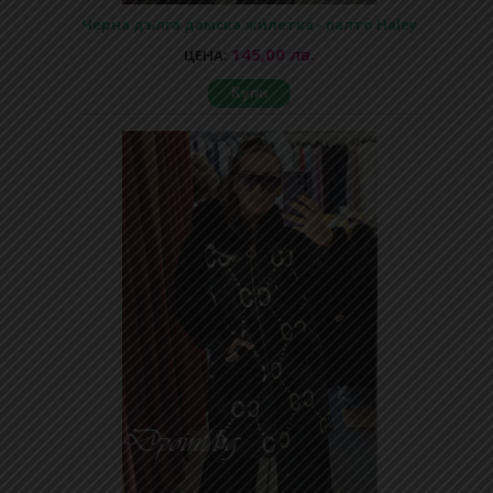
Черна дълга дамска жилетка - палто Haley
145,00 лв.
ЦЕНА:
Купи