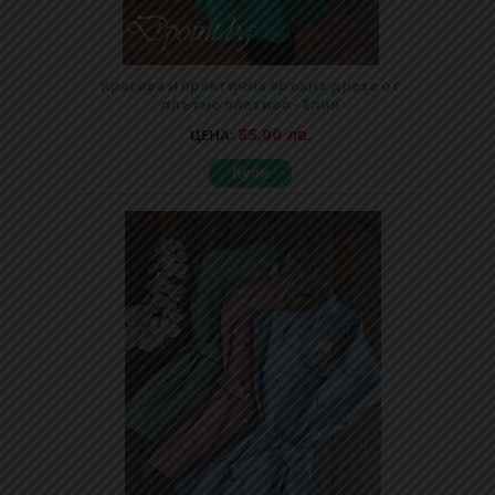
Красива и практична връхна дреха от
плътно плетиво - Елия
85,00 лв.
ЦЕНА:
Купи