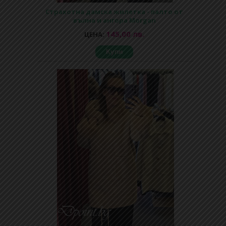
Страхотна дамска жилетка - палто от
вълна и ангора Morgan
145,00 лв.
ЦЕНА:
Купи